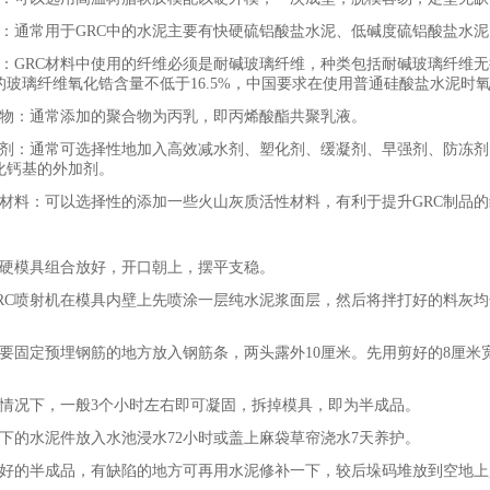
通常用于GRC中的水泥主要有快硬硫铝酸盐水泥、低碱度硫铝酸盐水泥
GRC材料中使用的纤维必须是耐碱玻璃纤维，种类包括耐碱玻璃纤维无
的玻璃纤维氧化锆含量不低于16.5%，中国要求在使用普通硅酸盐水泥时氧化
：通常添加的聚合物为丙乳，即丙烯酸酯共聚乳液。
：通常可选择性地加入高效减水剂、塑化剂、缓凝剂、早强剂、防冻剂、
化钙基的外加剂。
料：可以选择性的添加一些火山灰质活性材料，有利于提升GRC制品的
模具组合放好，开口朝上，摆平支稳。
C喷射机在模具内壁上先喷涂一层纯水泥浆面层，然后将拌打好的料灰均
固定预埋钢筋的地方放入钢筋条，两头露外10厘米。先用剪好的8厘米
况下，一般3个小时左右即可凝固，拆掉模具，即为半成品。
的水泥件放入水池浸水72小时或盖上麻袋草帘浇水7天养护。
的半成品，有缺陷的地方可再用水泥修补一下，较后垛码堆放到空地上