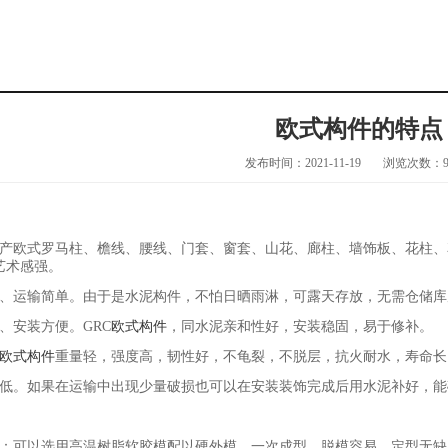
欧式构件的特点
发布时间：2021-11-19
浏览次数：
欧式罗马柱、檐线、腰线、门套、窗套、山花、廊柱、墙饰板、花柱、
艺术感强。
运输简单。由于是水泥构件，不怕日晒雨淋，可露天存放，无需仓储库
安装方便。GRC
欧式构件
，同水泥亲和性好，安装稳固，易于修补。
欧式构件
重量轻，强度高，韧性好，不龟裂，不脱层，抗火耐水，寿命长
。如果在运输中出现少量破损也可以在安装装饰完成后用水泥补好，能
可以选用高温树脂软胶模配以硬外模，一次成型，脱模容易，定型无缺