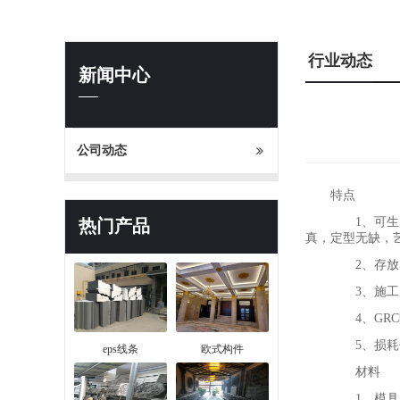
行业动态
新闻中心
公司动态
特点
1、可生产
热门产品
真，定型无缺，
2、存放、
3、施工、
4、GRC
5、损耗低
eps线条
欧式构件
材料
1、模具：