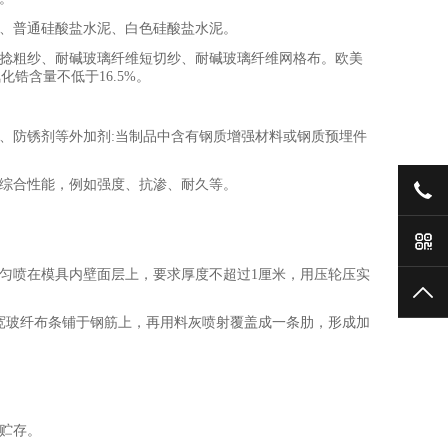
、普通硅酸盐水泥、白色硅酸盐水泥。
捻粗纱、耐碱玻璃纤维短切纱、耐碱玻璃纤维网格布。欧美
锆含量不低于16.5%。
防锈剂等外加剂:当制品中含有钢质增强材料或钢质预埋件
综合性能，例如强度、抗渗、耐久等。
186
手
匀喷在模具内壁面层上，要求厚度不超过1厘米，用压轮压实
TO
宽玻纤布条铺于钢筋上，再用料灰喷射覆盖成一条肋，形成加
贮存。