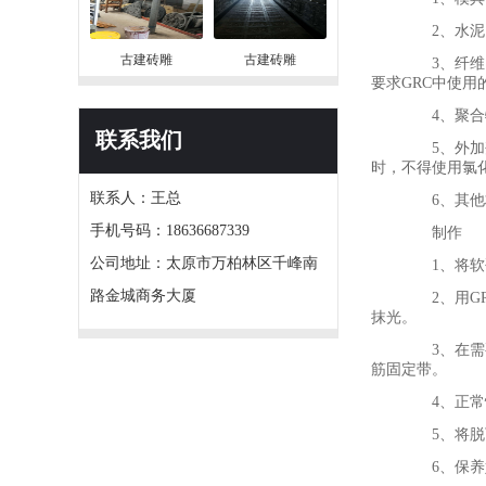
2、水泥：
古建砖雕
古建砖雕
3、纤维：
要求GRC中使用
4、聚合物
联系我们
5、外加剂
时，不得使用氯
联系人：王总
6、其他材
手机号码：18636687339
制作
公司地址：太原市万柏林区千峰南
1、将软硬
路金城商务大厦
2、用GR
抹光。
3、在需要
筋固定带。
4、正常情
5、将脱下
6、保养好