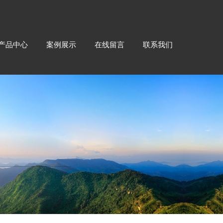
产品中心
案例展示
在线留言
联系我们