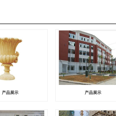
产品展示
产品展示