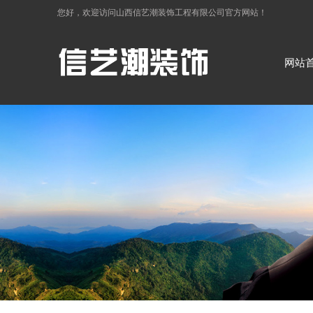
您好，欢迎访问
山西信艺潮装饰工程有限公司
官方网站！
网站