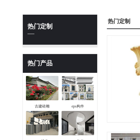
热门定制
热门定制
热门产品
古建砖雕
eps构件